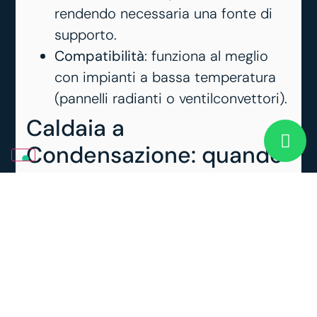
rendendo necessaria una fonte di
supporto.
Compatibilità
: funziona al meglio
con impianti a bassa temperatura
(pannelli radianti o ventilconvettori).
Caldaia a
Condensazione: quando
resta una buona scelta
La
caldaia a condensazione
è ancora
oggi una delle soluzioni più diffuse per il
riscaldamento domestico, soprattutto
dove sono presenti impianti con
termosifoni. Rispetto alle caldaie