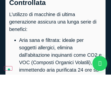
Controllata
L’utilizzo di macchine di ultima
generazione assicura una lunga serie di
benefici:
Aria sana e filtrata:
ideale per
soggetti allergici, elimina
dall’abitazione inquinanti come CO2 e
VOC (Composti Organici Volatili),
immettendo aria purificata 24 ore su
24.
Addio a muffa e umidità:
la VMC
mantiene l’aria perfettamente
bilanciata. Evita la formazione di aria
troppo umida (causa di muffe,