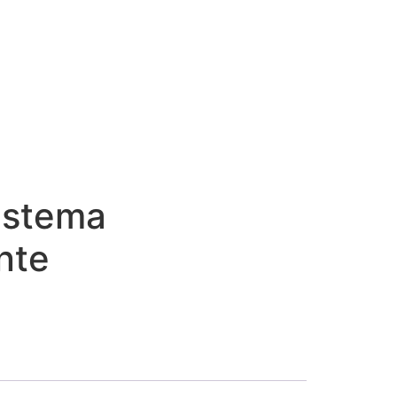
istema
ante